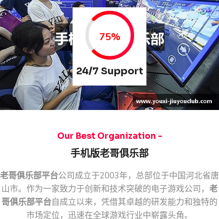
0.75%
24/7 Support
Our Best Organization -
手机版老哥俱乐部
老哥俱乐部平台
公司成立于2003年，总部位于中国河北省唐
山市。作为一家致力于创新和技术突破的电子游戏公司，
老
哥俱乐部平台
自成立以来，凭借其卓越的研发能力和独特的
市场定位，迅速在全球游戏行业中崭露头角。