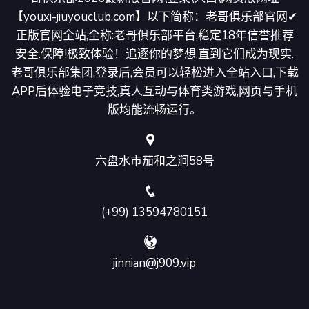
【youxi-jiuyouclub.com】以下简称：老哥俱乐部官网✔
正版官网全站,全称:老哥俱乐部平台,稳定18年信誉推荐
安全.保障!极致体验！追逐你的梦想,直到它们成为现实.
老哥俱乐部集团,登录后,会员可以轻松进入全站入口,下载
APP后体验电子竞技,真人互动与体育类游戏,网页与手机
版均能流畅运行。
六盘水市茄和之涧58号
(+99) 13594780151
jinnian@j909.vip