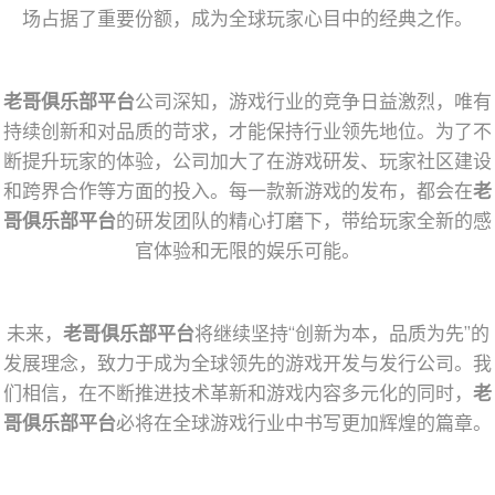
场占据了重要份额，成为全球玩家心目中的经典之作。
老哥俱乐部平台
公司深知，游戏行业的竞争日益激烈，唯有
持续创新和对品质的苛求，才能保持行业领先地位。为了不
断提升玩家的体验，公司加大了在游戏研发、玩家社区建设
和跨界合作等方面的投入。每一款新游戏的发布，都会在
老
哥俱乐部平台
的研发团队的精心打磨下，带给玩家全新的感
官体验和无限的娱乐可能。
未来，
老哥俱乐部平台
将继续坚持“创新为本，品质为先”的
发展理念，致力于成为全球领先的游戏开发与发行公司。我
们相信，在不断推进技术革新和游戏内容多元化的同时，
老
哥俱乐部平台
必将在全球游戏行业中书写更加辉煌的篇章。