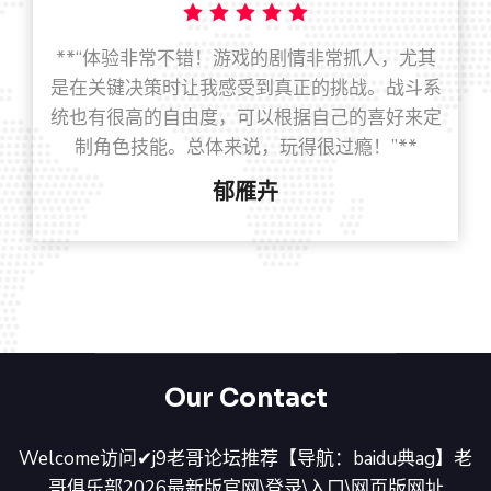
**“体验非常不错！游戏的剧情非常抓人，尤其
是在关键决策时让我感受到真正的挑战。战斗系
统也有很高的自由度，可以根据自己的喜好来定
制角色技能。总体来说，玩得很过瘾！”**
郁雁卉
Our Contact
Welcome访问✔j9老哥论坛推荐【导航：baidu典ag】老
哥俱乐部2026最新版官网\登录\入口\网页版网址